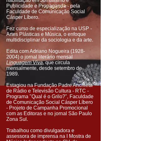
habilitação em Jornalismo e
Publicidade e Propaganda - pela
Faculdade de Comunicação Social
Cásper Líbero.
Fez curso de especialização na USP -
Artes Plásticas e Música, o enfoque
multidisciplinar da sociologia e da arte.
Edita com Adriano Nogueira
(1928-
2004)
o jornal literário mensal
Linguagem Viva
, que circula
mensalmente, desde setembro de
1989.
Estagiou na Fundação Padre Anchieta
de Rádio e Televisão Cultura - RTC -
Programa "Qual é o Grilo?", Faculdade
de Comunicação Social Cásper Líbero
- Projeto de Campanha Promocional
com as Editoras e no jornal São Paulo
Zona Sul.
Trabalhou como divulgadora e
assessora de imprensa na I Mostra de